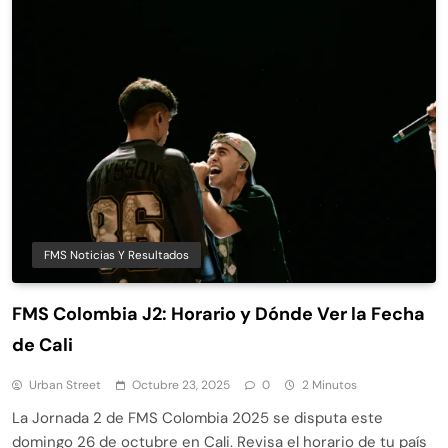
FMS Noticias Y Resultados
FMS Colombia J2: Horario y Dónde Ver la Fecha
de Cali
Urban Street
Octubre 23, 2025
0
2 Minutos
La Jornada 2 de FMS Colombia 2025 se disputa este
domingo 26 de octubre en Cali. Revisa el horario de tu país