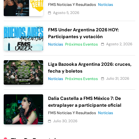
Urban Roosters
FMS Noticias Y Resultados
Noticias
Agosto 5, 2026
FMS Under Argentina 2026 HOY:
Participantes y votación
Agosto 2, 2026
Noticias
Próximos Eventos
Liga Bazooka Argentina 2026: cruces,
fecha y boletos
Julio 31, 2026
Noticias
Próximos Eventos
Dalia Castella a FMS México 7: De
extraplayer a participante oficial
FMS Noticias Y Resultados
Noticias
Julio 30, 2026