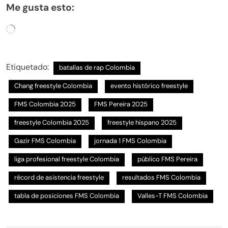
Me gusta esto:
Cargando...
Etiquetado:
batallas de rap Colombia
Chang freestyle Colombia
evento histórico freestyle
FMS Colombia 2025
FMS Pereira 2025
freestyle Colombia 2025
freestyle hispano 2025
Gazir FMS Colombia
jornada 1 FMS Colombia
liga profesional freestyle Colombia
público FMS Pereira
récord de asistencia freestyle
resultados FMS Colombia
tabla de posiciones FMS Colombia
Valles-T FMS Colombia