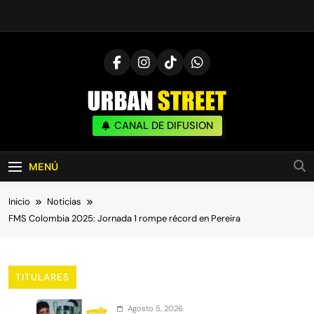
Saltar
al
contenido
UrbanStreet
CANAL DE DIFUSION
| Noticias De Freestyle, Batallas Y Cultura
Urbana
MENÚ
Inicio
Noticias
FMS Colombia 2025: Jornada 1 rompe récord en Pereira
TITULARES
Agosto 5, 2026