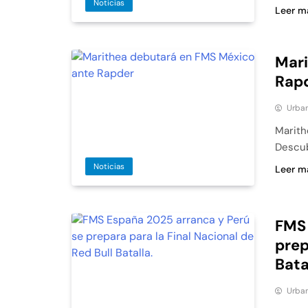
Noticias
Leer m
Mari
Rap
Urban
Marith
Descub
Noticias
Leer m
FMS 
prep
Bata
Urban