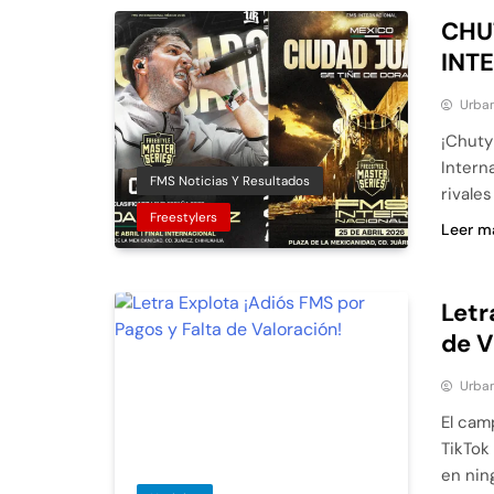
CHU
INT
Urban
¡Chuty 
Intern
FMS Noticias Y Resultados
rivale
Freestylers
Leer m
Letr
de V
Urban
El cam
TikTok
en nin