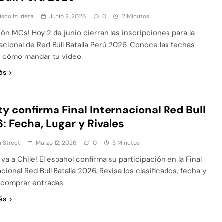
isco Izurieta
Junio 2, 2026
0
2 Minutos
ión MCs! Hoy 2 de junio cierran las inscripciones para la
Nacional de Red Bull Batalla Perú 2026. Conoce las fechas
y cómo mandar tu video.
ás
y confirma Final Internacional Red Bull
: Fecha, Lugar y Rivales
 Street
Marzo 12, 2026
0
3 Minutos
va a Chile! El español confirma su participación en la Final
cional Red Bull Batalla 2026. Revisa los clasificados, fecha y
comprar entradas.
ás