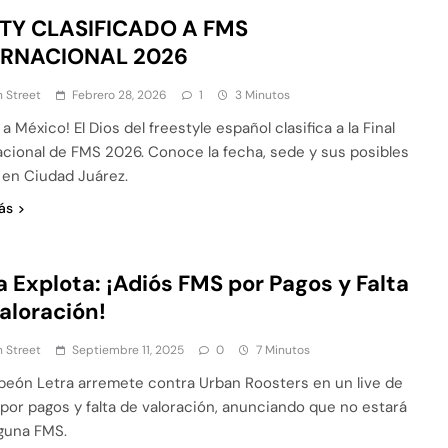
TY CLASIFICADO A FMS
ERNACIONAL 2026
 Street
Febrero 28, 2026
1
3 Minutos
a México! El Dios del freestyle español clasifica a la Final
acional de FMS 2026. Conoce la fecha, sede y sus posibles
s en Ciudad Juárez.
ás
a Explota: ¡Adiós FMS por Pagos y Falta
aloración!
 Street
Septiembre 11, 2025
0
7 Minutos
peón Letra arremete contra Urban Roosters en un live de
 por pagos y falta de valoración, anunciando que no estará
guna FMS.