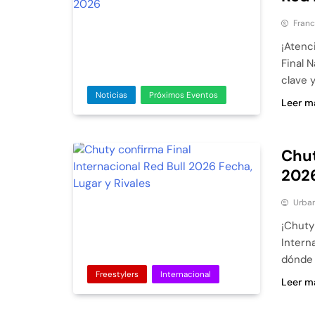
Franc
¡Atenc
Final 
clave 
Noticias
Próximos Eventos
Leer m
Chut
2026
Urban
¡Chuty 
Interna
dónde 
Freestylers
Internacional
Leer m