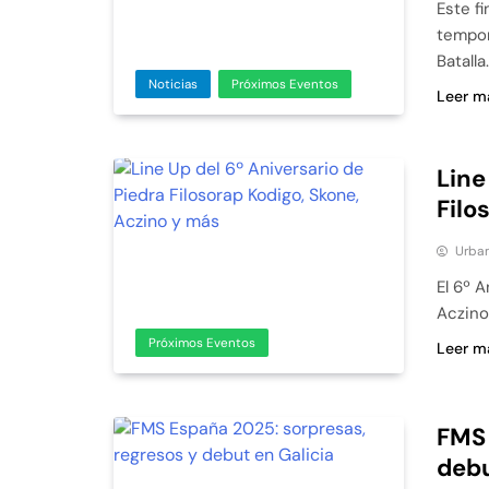
Este f
tempor
Batalla
Noticias
Próximos Eventos
Leer m
Line
Filo
Urban
El 6º 
Aczino
Próximos Eventos
Leer m
FMS 
debu