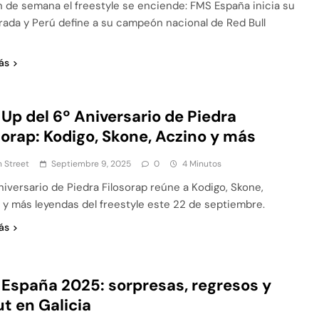
in de semana el freestyle se enciende: FMS España inicia su
ada y Perú define a su campeón nacional de Red Bull
.
ás
 Up del 6º Aniversario de Piedra
sorap: Kodigo, Skone, Aczino y más
 Street
Septiembre 9, 2025
0
4 Minutos
Aniversario de Piedra Filosorap reúne a Kodigo, Skone,
 y más leyendas del freestyle este 22 de septiembre.
ás
España 2025: sorpresas, regresos y
t en Galicia