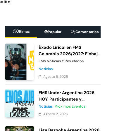
ación
 México 7: De
ipante oficial
Últimas
Popular
Comentarios
Under México 2026:
Éxodo Lirical en FMS
as del cierre de
Colombia 2026/2027: Fichaje
confirmado de Urban
FMS Noticias Y Resultados
Roosters
Noticias
Agosto 5, 2026
FMS Under Argentina 2026
HOY: Participantes y
votación
Noticias
Próximos Eventos
Agosto 2, 2026
Liga Bazooka Argentina 2026: