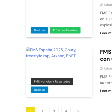
Urban
FMS Es
en su 
explos
Noticias
Próximos Eventos
Leer m
FMS 
con 
Urban
FMS Es
FMS Noticias Y Resultados
su tet
Noticias
Leer m
1
2
3
4