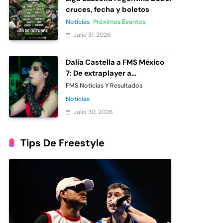
cruces, fecha y boletos
Noticias
Próximos Eventos
Julio 31, 2026
Dalia Castella a FMS México
7: De extraplayer a
participante oficial
FMS Noticias Y Resultados
Noticias
Julio 30, 2026
Tips De Freestyle