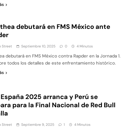
ás
thea debutará en FMS México ante
der
 Street
Septiembre 10, 2025
0
4 Minutos
ea debutará en FMS México contra Rapder en la Jornada 1.
re todos los detalles de este enfrentamiento histórico.
ás
España 2025 arranca y Perú se
ara para la Final Nacional de Red Bull
lla
 Street
Septiembre 9, 2025
1
4 Minutos