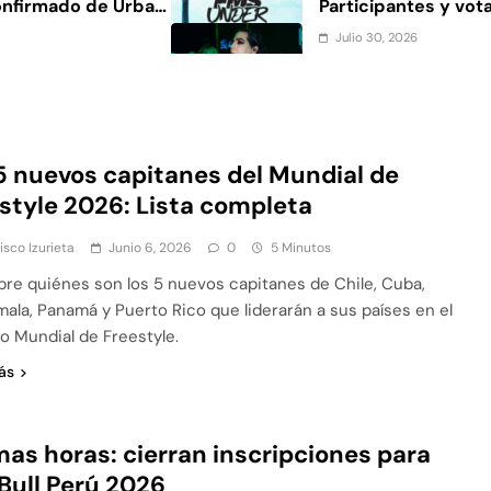
onfirmado de Urban
Participantes y vot
Julio 30, 2026
na 2026: cruces,
Dalia Castella a FMS
extraplayer a partic
Julio 29, 2026
FMS Under México
Remontada en FMS 
5 nuevos capitanes del Mundial de
a votación oficial
Saturno lidera a hor
style 2026: Lista completa
votación
isco Izurieta
Junio 6, 2026
0
5 Minutos
re quiénes son los 5 nuevos capitanes de Chile, Cuba,
ala, Panamá y Puerto Rico que liderarán a sus países en el
o Mundial de Freestyle.
ás
mas horas: cierran inscripciones para
Bull Perú 2026