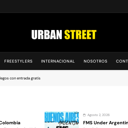
UrbanStreet
| Noticias De Freestyle, Batallas Y Cultura Urbana
FREESTYLERS
INTERNACIONAL
NOSOTROS
CONT
legos con entrada gratis
Agosto 2, 2026
 Colombia
FMS Under Argentin