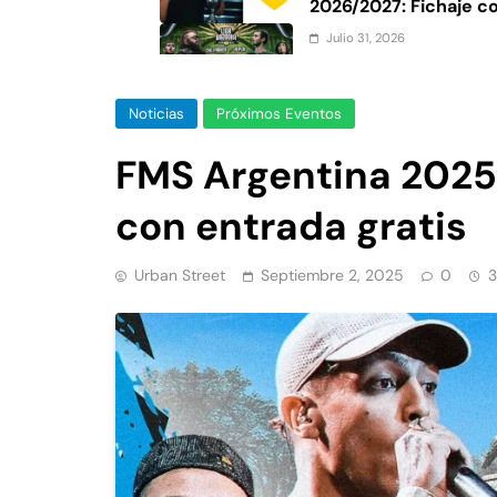
2026/2027: Fichaje c
Roosters
Julio 31, 2026
Liga Bazooka Argenti
fecha y boletos
Noticias
Próximos Eventos
Julio 30, 2026
Dalia Castella gana 
FMS Argentina 2025 
2026: Resultados de l
con entrada gratis
Urban Street
Septiembre 2, 2025
0
3