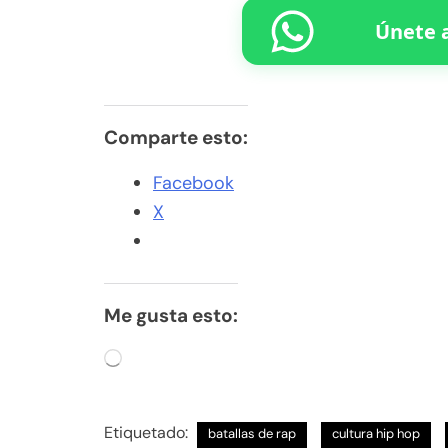
Únete a
Comparte esto:
Facebook
X
Me gusta esto:
Cargando...
Etiquetado:
batallas de rap
cultura hip hop