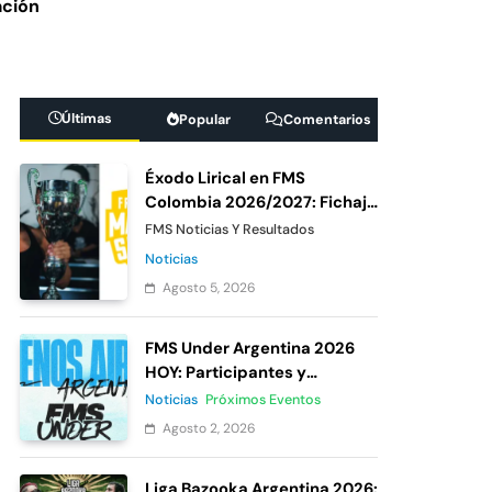
ación
 México 7: De
ipante oficial
Últimas
Popular
Comentarios
Under México 2026:
Éxodo Lirical en FMS
as del cierre de
Colombia 2026/2027: Fichaje
confirmado de Urban
FMS Noticias Y Resultados
Roosters
Noticias
Agosto 5, 2026
FMS Under Argentina 2026
HOY: Participantes y
votación
Noticias
Próximos Eventos
Agosto 2, 2026
Liga Bazooka Argentina 2026: