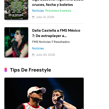
cruces, fecha y boletos
Noticias
Próximos Eventos
Julio 31, 2026
Dalia Castella a FMS México
7: De extraplayer a
participante oficial
FMS Noticias Y Resultados
Noticias
Julio 30, 2026
Tips De Freestyle