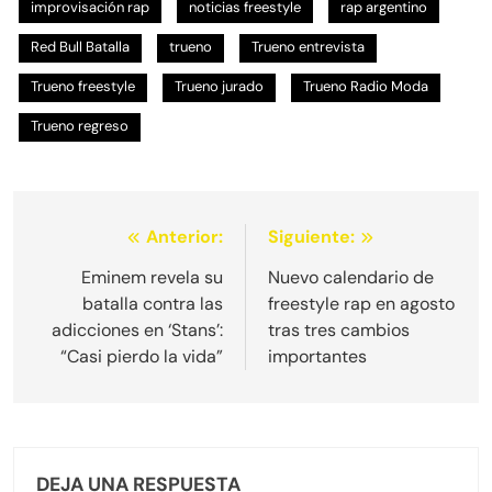
improvisación rap
noticias freestyle
rap argentino
Red Bull Batalla
trueno
Trueno entrevista
Trueno freestyle
Trueno jurado
Trueno Radio Moda
Trueno regreso
Navegación
Anterior:
Siguiente:
de
Eminem revela su
Nuevo calendario de
batalla contra las
freestyle rap en agosto
entradas
adicciones en ‘Stans’:
tras tres cambios
“Casi pierdo la vida”
importantes
DEJA UNA RESPUESTA