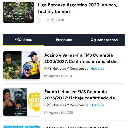
Liga Bazooka Argentina 2026: cruces,
fecha y boletos
Julio 31, 2026
Últimas
Popular
Comentarios
Aczino y Valles-T a FMS Colombia
2026/2027: Confirmación oficial de
Urban Roosters
FMS Noticias Y Resultados
Noticias
Agosto 6, 2026
Éxodo Lirical en FMS Colombia
2026/2027: Fichaje confirmado de
Urban Roosters
FMS Noticias Y Resultados
Noticias
Agosto 5, 2026