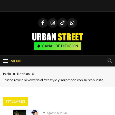
Saltar
al
contenido
UrbanStreet
CANAL DE DIFUSION
| Noticias De Freestyle, Batallas Y Cultura
Urbana
MENÚ
Inicio
Noticias
Trueno revela si volvería al freestyle y sorprende con su respuesta
TITULARES
Agosto 6, 2026