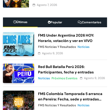
Agosto 7, 2026
Últimas
Popular
Comentarios
FMS Under Argentina 2026 HOY:
Horario, votación y ver en VIVO
FMS Noticias Y Resultados
Noticias
Agosto 9, 2026
Red Bull Batalla Perú 2026:
Participantes, fecha y entradas
Agosto 9, 2026
Noticias
Próximos Eventos
FMS Colombia Temporada 5 arranca
en Pereira: Fecha, sede y entradas
gratis
FMS Noticias Y Resultados
Noticias