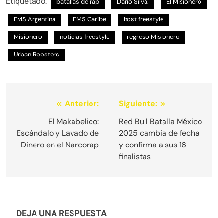
Etiquetado:
batallas de rap
Darío Silva.
El Misionero
FMS Argentina
FMS Caribe
host freestyle
Misionero
noticias freestyle
regreso Misionero
Urban Roosters
Navegación
Anterior:
Siguiente:
de
El Makabelico:
Red Bull Batalla México
Escándalo y Lavado de
2025 cambia de fecha
entradas
Dinero en el Narcorap
y confirma a sus 16
finalistas
DEJA UNA RESPUESTA