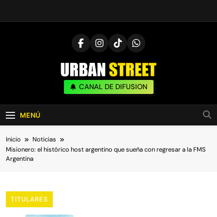
Saltar
al
contenido
UrbanStreet
CANAL DE DIFUSION
| Noticias De Freestyle, Batallas Y Cultura
Urbana
MENÚ
Inicio
Noticias
Misionero: el histórico host argentino que sueña con regresar a la FMS
Argentina
TITULARES