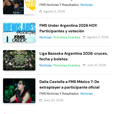
Urban Roosters
FMS Noticias Y Resultados
Noticias
Agosto 5, 2026
FMS Under Argentina 2026 HOY:
Participantes y votación
Agosto 2, 2026
Noticias
Próximos Eventos
Liga Bazooka Argentina 2026: cruces,
fecha y boletos
Julio 31, 2026
Noticias
Próximos Eventos
Dalia Castella a FMS México 7: De
extraplayer a participante oficial
FMS Noticias Y Resultados
Noticias
Julio 30, 2026