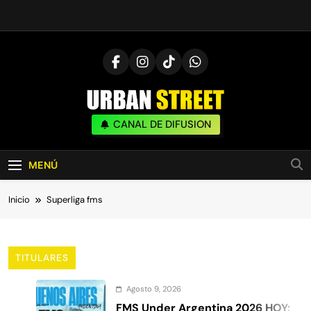
Saltar
al
contenido
UrbanStreet
CANAL DE DIFUSION
| Noticias De Freestyle, Batallas Y Cultura
Urbana
MENÚ
Inicio
Superliga fms
TITULARES
Agosto 9, 2026
FMS Under Argentina 2026 HOY: