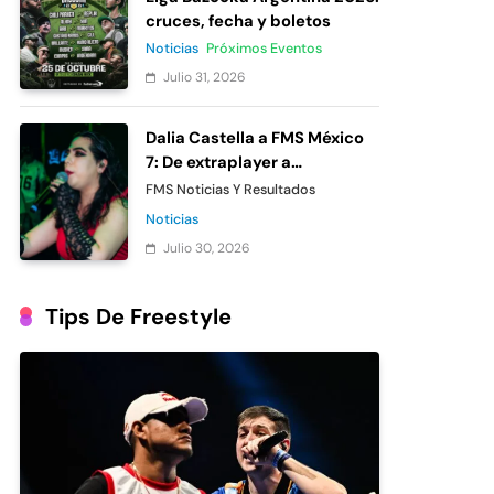
cruces, fecha y boletos
Noticias
Próximos Eventos
Julio 31, 2026
Dalia Castella a FMS México
7: De extraplayer a
participante oficial
FMS Noticias Y Resultados
Noticias
Julio 30, 2026
Tips De Freestyle