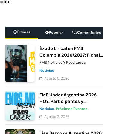
ación
 México 7: De
ipante oficial
Últimas
Popular
Comentarios
Under México 2026:
Éxodo Lirical en FMS
as del cierre de
Colombia 2026/2027: Fichaje
confirmado de Urban
FMS Noticias Y Resultados
Roosters
Noticias
Agosto 5, 2026
FMS Under Argentina 2026
HOY: Participantes y
votación
Noticias
Próximos Eventos
Agosto 2, 2026
Liga Bazooka Argentina 2026: