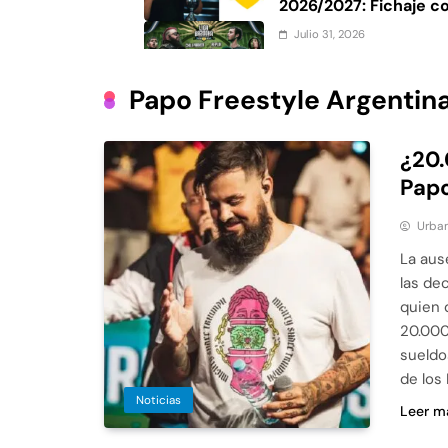
2026/2027: Fichaje c
Roosters
Julio 31, 2026
Liga Bazooka Argenti
fecha y boletos
Papo Freestyle Argentin
Julio 30, 2026
Dalia Castella gana 
¿20.
2026: Resultados de l
Papo
Urban
La aus
las de
quien 
20.000
sueldo
de los
Noticias
Leer m