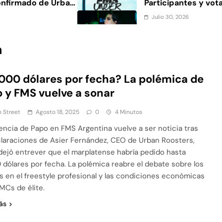
onfirmado de Urban
Participantes y vot
Julio 30, 2026
na 2026: cruces,
Dalia Castella a FMS
extraplayer a partic
a
Julio 29, 2026
FMS Under México
Remontada en FMS 
000 dólares por fecha? La polémica de
a votación oficial
Saturno lidera a hor
 y FMS vuelve a sonar
votación
 Street
Agosto 18, 2025
0
4 Minutos
encia de Papo en FMS Argentina vuelve a ser noticia tras
claraciones de Asier Fernández, CEO de Urban Roosters,
dejó entrever que el marplatense habría pedido hasta
 dólares por fecha. La polémica reabre el debate sobre los
s en el freestyle profesional y las condiciones económicas
 MCs de élite.
ás