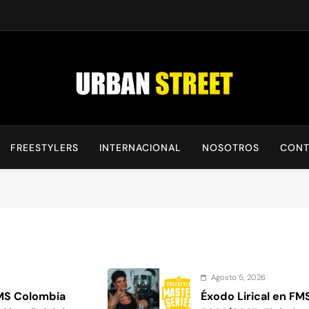
UrbanStreet
| Noticias De Freestyle, Batallas Y Cultura Urbana
FREESTYLERS
INTERNACIONAL
NOSOTROS
CONT
Agosto 5, 2026
FMS Colombia
Éxodo Lirical en F