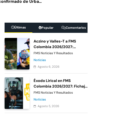
 confirmado de Urban
ina 2026: cruces,
Últimas
Popular
Comentarios
 FMS Under México
Aczino y Valles-T a FMS
la votación oficial
Colombia 2026/2027:
Confirmación oficial de
FMS Noticias Y Resultados
Urban Roosters
Noticias
Agosto 6, 2026
Éxodo Lirical en FMS
Colombia 2026/2027: Fichaje
confirmado de Urban
FMS Noticias Y Resultados
Roosters
Noticias
Agosto 5, 2026