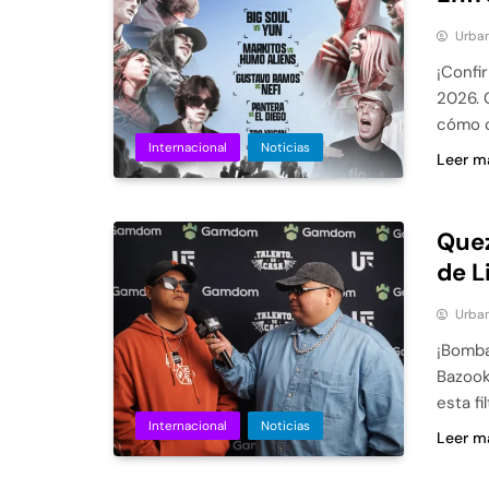
Urban
¡Confi
2026. 
cómo c
Internacional
Noticias
Leer m
Quez
de L
Urban
¡Bomba
Bazook
esta fi
Internacional
Noticias
Leer m