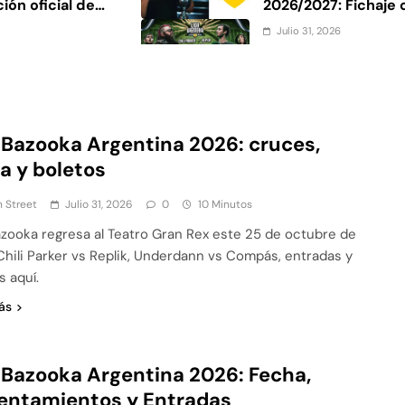
ión oficial de
2026/2027: Fichaje
Roosters
Julio 31, 2026
 2026 HOY:
Liga Bazooka Argent
ión
fecha y boletos
Julio 30, 2026
México 7: De
Dalia Castella gana
 Bazooka Argentina 2026: cruces,
ante oficial
2026: Resultados de 
a y boletos
 Street
Julio 31, 2026
0
10 Minutos
azooka regresa al Teatro Gran Rex este 25 de octubre de
Chili Parker vs Replik, Underdann vs Compás, entradas y
s aquí.
ás
 Bazooka Argentina 2026: Fecha,
entamientos y Entradas