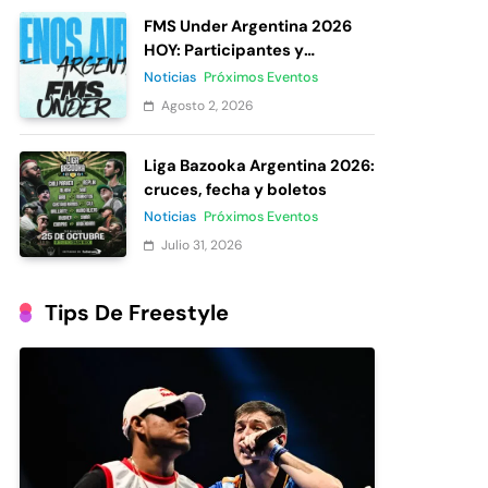
FMS Under Argentina 2026
HOY: Participantes y
votación
Noticias
Próximos Eventos
Agosto 2, 2026
Liga Bazooka Argentina 2026:
cruces, fecha y boletos
Noticias
Próximos Eventos
Julio 31, 2026
Tips De Freestyle