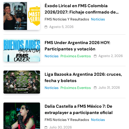
Éxodo Lirical en FMS Colombia
2026/2027: Fichaje confirmado de
Urban Roosters
FMS Noticias Y Resultados
Noticias
Agosto 5, 2026
FMS Under Argentina 2026 HOY:
Participantes y votación
Agosto 2, 2026
Noticias
Próximos Eventos
Liga Bazooka Argentina 2026: cruces,
fecha y boletos
Julio 31, 2026
Noticias
Próximos Eventos
Dalia Castella a FMS México 7: De
extraplayer a participante oficial
FMS Noticias Y Resultados
Noticias
Julio 30, 2026