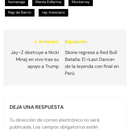
homenaje
Mente Enferma
Monterrey
Rap de Barrio
rap mexicano
Navegación
Anterior:
Siguiente:
de
Jay-Z destruye a Nicki
Skone regresa a Red Bull
Minaj en vivo tras su
Batalla: El «Last Dance»
entradas
apoyo a Trump
de la leyenda con final en
Perú
DEJA UNA RESPUESTA
Tu dirección de correo electrónico no será
publicada.
Los campos obligatorios están