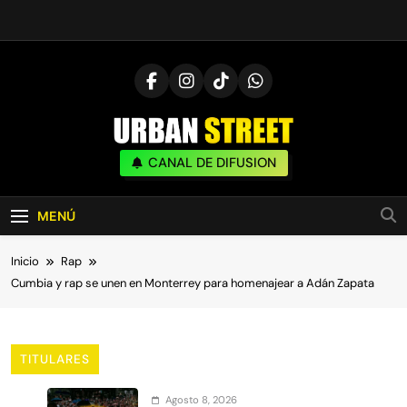
Saltar
al
contenido
UrbanStreet
CANAL DE DIFUSION
| Noticias De Freestyle, Batallas Y Cultura
Urbana
MENÚ
Inicio
Rap
Cumbia y rap se unen en Monterrey para homenajear a Adán Zapata
TITULARES
Agosto 8, 2026