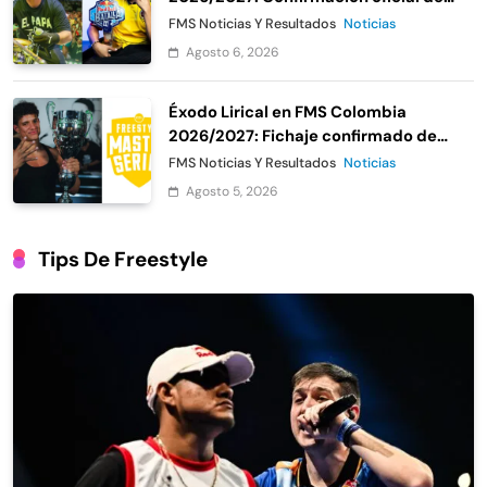
Urban Roosters
FMS Noticias Y Resultados
Noticias
Agosto 6, 2026
Éxodo Lirical en FMS Colombia
2026/2027: Fichaje confirmado de
Urban Roosters
FMS Noticias Y Resultados
Noticias
Agosto 5, 2026
Tips De Freestyle