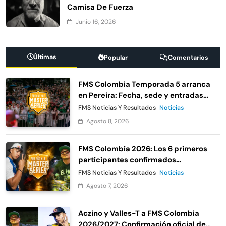
Camisa De Fuerza
Junio 16, 2026
Últimas
Popular
Comentarios
FMS Colombia Temporada 5 arranca
en Pereira: Fecha, sede y entradas
gratis
FMS Noticias Y Resultados
Noticias
Agosto 8, 2026
FMS Colombia 2026: Los 6 primeros
participantes confirmados
oficialmente
FMS Noticias Y Resultados
Noticias
Agosto 7, 2026
Aczino y Valles-T a FMS Colombia
2026/2027: Confirmación oficial de