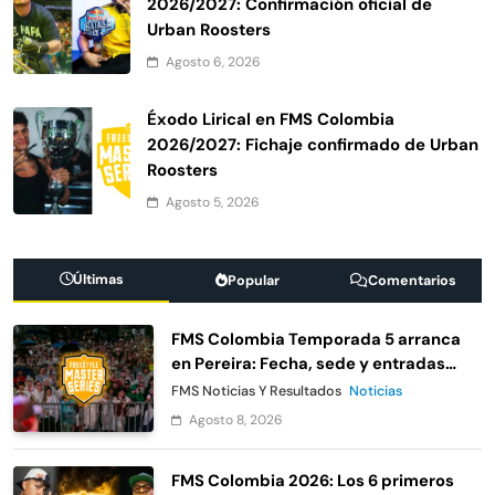
2026/2027: Confirmación oficial de
Urban Roosters
Agosto 6, 2026
Éxodo Lirical en FMS Colombia
2026/2027: Fichaje confirmado de Urban
Roosters
Agosto 5, 2026
Últimas
Popular
Comentarios
FMS Colombia Temporada 5 arranca
en Pereira: Fecha, sede y entradas
gratis
FMS Noticias Y Resultados
Noticias
Agosto 8, 2026
FMS Colombia 2026: Los 6 primeros