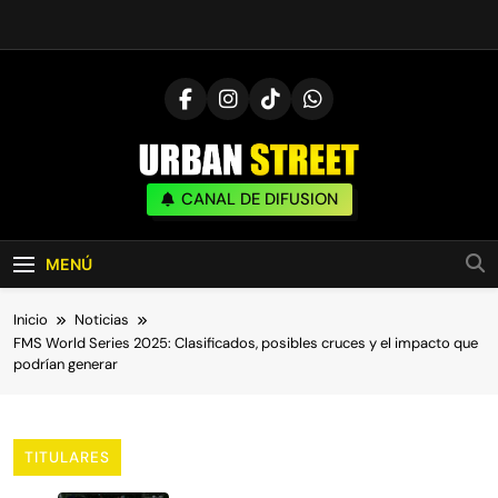
Saltar
al
contenido
UrbanStreet
CANAL DE DIFUSION
| Noticias De Freestyle, Batallas Y Cultura
Urbana
MENÚ
Inicio
Noticias
FMS World Series 2025: Clasificados, posibles cruces y el impacto que
podrían generar
TITULARES