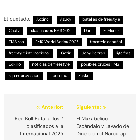
Etiquetado:
Aczino
Azuky
batallas de freestyle
Chuty
clasificados FMS 2025
Dani
El Menor
FMS rap
FMS World Series 2025
freestyle español
freestyle internacional
Gazir
Jony Beltrán
liga fms
Lokillo
noticias de freestyle
posibles cruces FMS
rap improvisado
Teorema
Zasko
Navegación
Anterior:
Siguiente:
de
Red Bull Batalla: los 7
El Makabelico:
clasificados a la
Escándalo y Lavado de
entradas
Internacional 2025
Dinero en el Narcorap