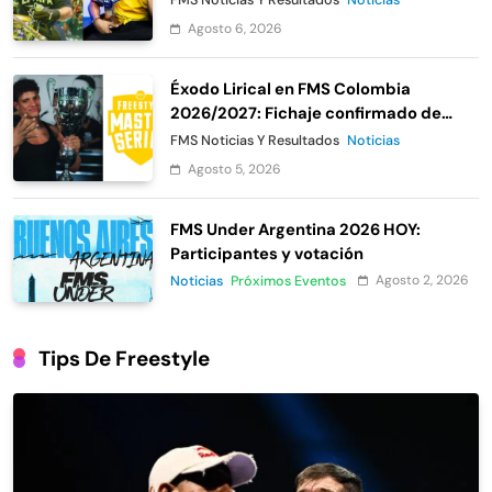
Agosto 6, 2026
Éxodo Lirical en FMS Colombia
2026/2027: Fichaje confirmado de
Urban Roosters
FMS Noticias Y Resultados
Noticias
Agosto 5, 2026
FMS Under Argentina 2026 HOY:
Participantes y votación
Agosto 2, 2026
Noticias
Próximos Eventos
Tips De Freestyle