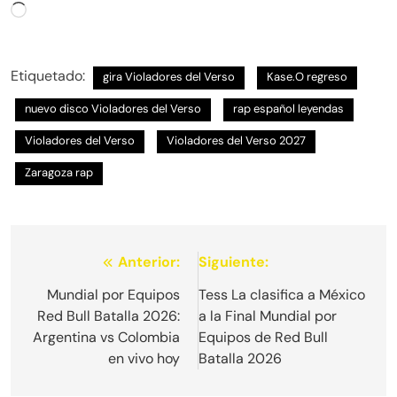
Cargando...
Etiquetado:
gira Violadores del Verso
Kase.O regreso
nuevo disco Violadores del Verso
rap español leyendas
Violadores del Verso
Violadores del Verso 2027
Zaragoza rap
Navegación
Anterior:
Siguiente:
de
Mundial por Equipos
Tess La clasifica a México
Red Bull Batalla 2026:
a la Final Mundial por
entradas
Argentina vs Colombia
Equipos de Red Bull
en vivo hoy
Batalla 2026