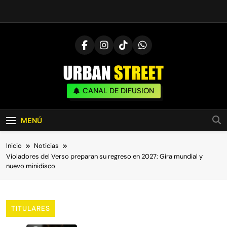
Saltar
al
contenido
UrbanStreet
CANAL DE DIFUSION
| Noticias De Freestyle, Batallas Y Cultura
Urbana
MENÚ
Inicio
Noticias
Violadores del Verso preparan su regreso en 2027: Gira mundial y
nuevo minidisco
TITULARES