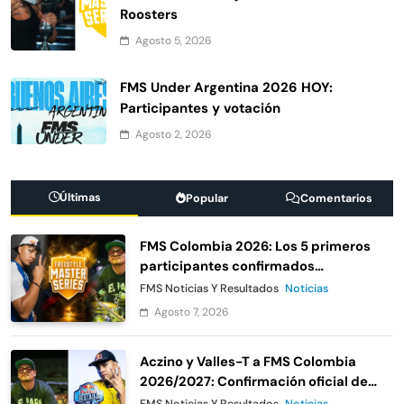
Roosters
Agosto 5, 2026
FMS Under Argentina 2026 HOY:
Participantes y votación
Agosto 2, 2026
Últimas
Popular
Comentarios
FMS Colombia 2026: Los 5 primeros
participantes confirmados
oficialmente
FMS Noticias Y Resultados
Noticias
Agosto 7, 2026
Aczino y Valles-T a FMS Colombia
2026/2027: Confirmación oficial de
Urban Roosters
FMS Noticias Y Resultados
Noticias