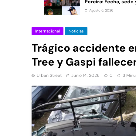
Pereira: Fecha, sede 
Agosto 6, 2026
Aczino y Valles-T a 
2026/2027: Confirmac
Internacional
Noticias
Urban Roosters
Agosto 2, 2026
FMS Under Argentina
Trágico accidente en
Participantes y votac
Tree y Gaspi fallece
Urban Street
Junio 14, 2026
0
3 Minu