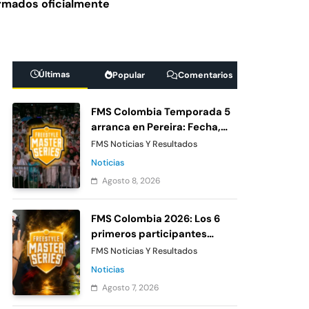
irmados oficialmente
MS Colombia
 confirmado de Urban
Últimas
Popular
Comentarios
ina 2026: cruces,
FMS Colombia Temporada 5
arranca en Pereira: Fecha,
sede y entradas gratis
FMS Noticias Y Resultados
Noticias
Agosto 8, 2026
FMS Colombia 2026: Los 6
primeros participantes
confirmados oficialmente
FMS Noticias Y Resultados
Noticias
Agosto 7, 2026