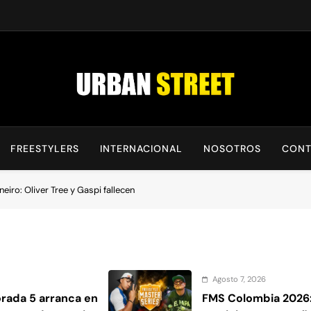
UrbanStreet
| Noticias De Freestyle, Batallas Y Cultura Urbana
FREESTYLERS
INTERNACIONAL
NOSOTROS
CONT
eiro: Oliver Tree y Gaspi fallecen
Agosto 7, 2026
ada 5 arranca en
FMS Colombia 2026: