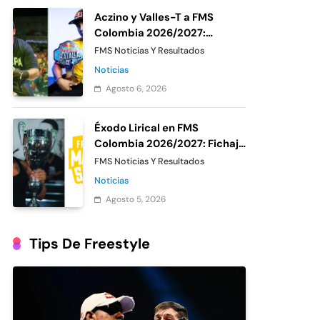
Aczino y Valles-T a FMS
Colombia 2026/2027:
Confirmación oficial de
FMS Noticias Y Resultados
Urban Roosters
Noticias
Agosto 6, 2026
Éxodo Lirical en FMS
Colombia 2026/2027: Fichaje
confirmado de Urban
FMS Noticias Y Resultados
Roosters
Noticias
Agosto 5, 2026
Tips De Freestyle