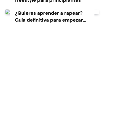
freestyle para principiantes
¿Quieres aprender a rapear?
Guía definitiva para empezar
en el freestyle y el rap