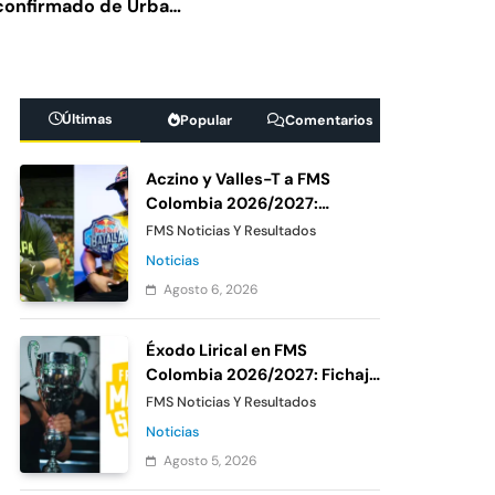
 confirmado de Urban
ina 2026: cruces,
Últimas
Popular
Comentarios
 FMS Under México
Aczino y Valles-T a FMS
la votación oficial
Colombia 2026/2027:
Confirmación oficial de
FMS Noticias Y Resultados
Urban Roosters
Noticias
Agosto 6, 2026
Éxodo Lirical en FMS
Colombia 2026/2027: Fichaje
confirmado de Urban
FMS Noticias Y Resultados
Roosters
Noticias
Agosto 5, 2026