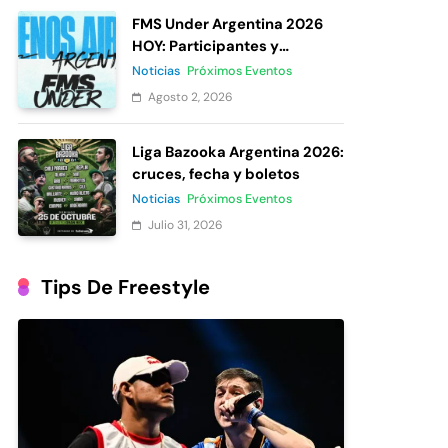
FMS Under Argentina 2026
HOY: Participantes y
votación
Noticias
Próximos Eventos
Agosto 2, 2026
Liga Bazooka Argentina 2026:
cruces, fecha y boletos
Noticias
Próximos Eventos
Julio 31, 2026
Tips De Freestyle