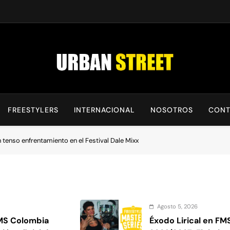
UrbanStreet
| Noticias De Freestyle, Batallas Y Cultura Urbana
FREESTYLERS
INTERNACIONAL
NOSOTROS
CONT
 tenso enfrentamiento en el Festival Dale Mixx
Agosto 5, 2026
FMS Colombia
Éxodo Lirical en F