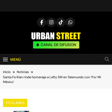
Saltar
al
contenido
UrbanStreet
CANAL DE DIFUSION
| Noticias De Freestyle, Batallas Y Cultura
Urbana
MENÚ
Inicio
Noticias
Santa Fe Klan rinde homenaje a Lefty SM en Telemundo con ‘Por Mi
México’
TITULARES