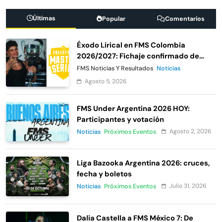
Últimas
Popular
Comentarios
Éxodo Lirical en FMS Colombia
2026/2027: Fichaje confirmado de
Urban Roosters
FMS Noticias Y Resultados
Noticias
Agosto 5, 2026
FMS Under Argentina 2026 HOY:
Participantes y votación
Agosto 2, 2026
Noticias
Próximos Eventos
Liga Bazooka Argentina 2026: cruces,
fecha y boletos
Julio 31, 2026
Noticias
Próximos Eventos
Dalia Castella a FMS México 7: De