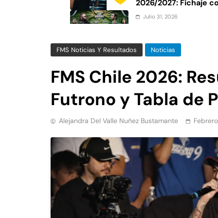
2026/2027: Fichaje c
Roosters
Julio 31, 2026
Liga Bazooka Argenti
fecha y boletos
FMS Noticias Y Resultados
Noticias
Julio 30, 2026
Dalia Castella gana 
FMS Chile 2026: Res
2026: Resultados de l
Futrono y Tabla de 
Alejandra Del Valle Nuñez Bustamante
Febrero