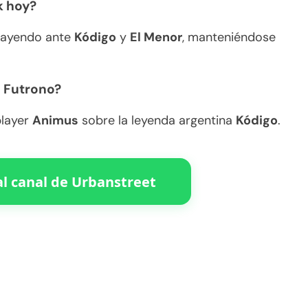
k hoy?
 cayendo ante
Kódigo
y
El Menor
, manteniéndose
n Futrono?
player
Animus
sobre la leyenda argentina
Kódigo
.
l canal de Urbanstreet