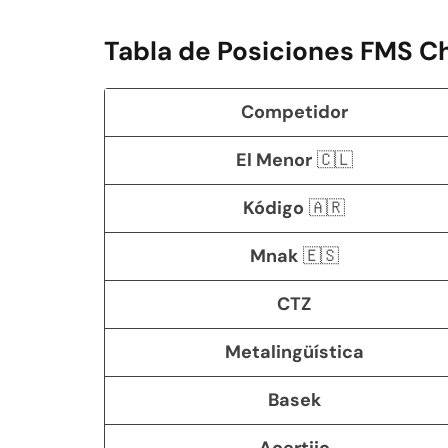
Tabla de Posiciones FMS C
Competidor
El Menor
🇨🇱
Kódigo
🇦🇷
Mnak
🇪🇸
CTZ
Metalingüística
Basek
Acertijo