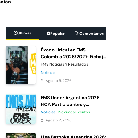
ación
 México 7: De
ipante oficial
Últimas
Popular
Comentarios
Under México 2026:
Éxodo Lirical en FMS
as del cierre de
Colombia 2026/2027: Fichaje
confirmado de Urban
FMS Noticias Y Resultados
Roosters
Noticias
Agosto 5, 2026
FMS Under Argentina 2026
HOY: Participantes y
votación
Noticias
Próximos Eventos
Agosto 2, 2026
Liga Bazooka Argentina 2026: