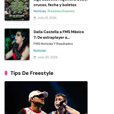
cruces, fecha y boletos
Noticias
Próximos Eventos
Julio 31, 2026
Dalia Castella a FMS México
7: De extraplayer a
participante oficial
FMS Noticias Y Resultados
Noticias
Julio 30, 2026
Tips De Freestyle