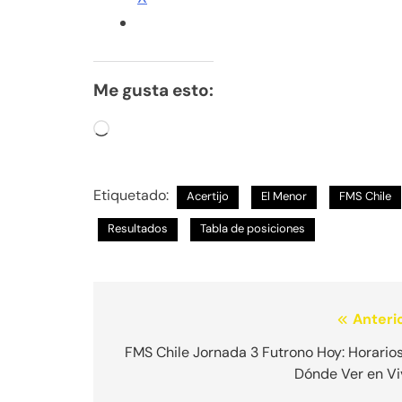
Me gusta esto:
Cargando...
Etiquetado:
Acertijo
El Menor
FMS Chile
Resultados
Tabla de posiciones
Navegación
Anterio
de
FMS Chile Jornada 3 Futrono Hoy: Horario
Dónde Ver en Vi
entradas