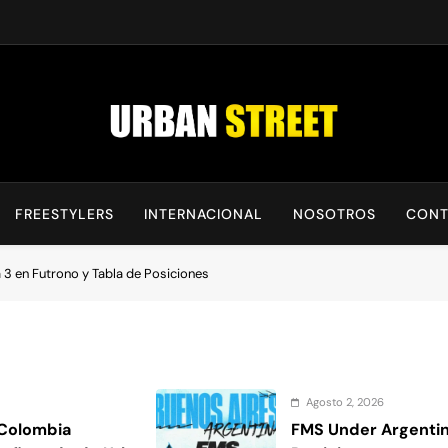
UrbanStreet
| Noticias De Freestyle, Batallas Y Cultura Urbana
FREESTYLERS
INTERNACIONAL
NOSOTROS
CONT
3 en Futrono y Tabla de Posiciones
Agosto 2, 2026
 Colombia
FMS Under Argentin