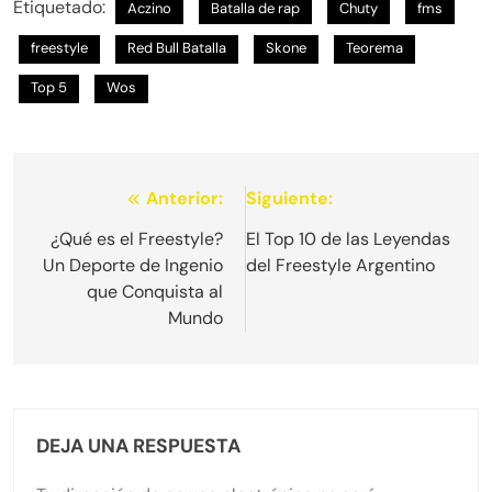
Etiquetado:
Aczino
Batalla de rap
Chuty
fms
freestyle
Red Bull Batalla
Skone
Teorema
Top 5
Wos
Navegación
Anterior:
Siguiente:
de
¿Qué es el Freestyle?
El Top 10 de las Leyendas
Un Deporte de Ingenio
del Freestyle Argentino
entradas
que Conquista al
Mundo
DEJA UNA RESPUESTA