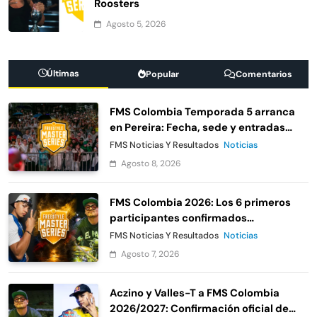
Roosters
Agosto 5, 2026
Últimas
Popular
Comentarios
FMS Colombia Temporada 5 arranca
en Pereira: Fecha, sede y entradas
gratis
FMS Noticias Y Resultados
Noticias
Agosto 8, 2026
FMS Colombia 2026: Los 6 primeros
participantes confirmados
oficialmente
FMS Noticias Y Resultados
Noticias
Agosto 7, 2026
Aczino y Valles-T a FMS Colombia
2026/2027: Confirmación oficial de