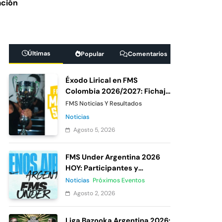
ación
 México 7: De
ipante oficial
Últimas
Popular
Comentarios
Under México 2026:
Éxodo Lirical en FMS
as del cierre de
Colombia 2026/2027: Fichaje
confirmado de Urban
FMS Noticias Y Resultados
Roosters
Noticias
Agosto 5, 2026
FMS Under Argentina 2026
HOY: Participantes y
votación
Noticias
Próximos Eventos
Agosto 2, 2026
Liga Bazooka Argentina 2026: