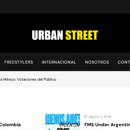
UrbanStreet
| Noticias De Freestyle, Batallas Y Cultura Urbana
FREESTYLERS
INTERNACIONAL
NOSOTROS
CONT
a México: Votaciones del Público
Agosto 2, 2026
 Colombia
FMS Under Argentin