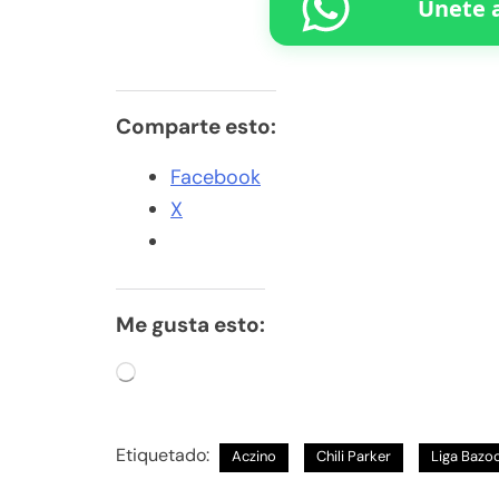
Únete a
Comparte esto:
Facebook
X
Me gusta esto:
Cargando...
Etiquetado:
Aczino
Chili Parker
Liga Bazo