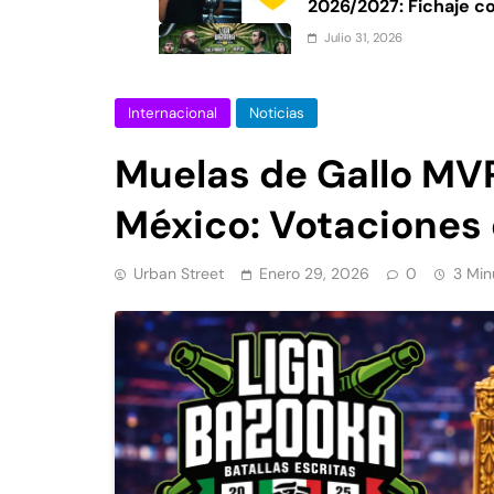
2026/2027: Fichaje c
Roosters
Julio 31, 2026
Liga Bazooka Argenti
fecha y boletos
Internacional
Noticias
Julio 30, 2026
Dalia Castella gana 
Muelas de Gallo MV
2026: Resultados de l
México: Votaciones 
Urban Street
Enero 29, 2026
0
3 Min