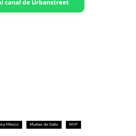
l canal de Urbanstreet
oka México
Muelas de Gallo
MVP