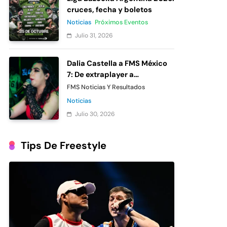
cruces, fecha y boletos
Noticias
Próximos Eventos
Julio 31, 2026
Dalia Castella a FMS México
7: De extraplayer a
participante oficial
FMS Noticias Y Resultados
Noticias
Julio 30, 2026
Tips De Freestyle