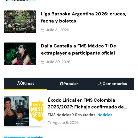
Liga Bazooka Argentina 2026: cruces,
fecha y boletos
Julio 31, 2026
Dalia Castella a FMS México 7: De
extraplayer a participante oficial
Julio 30, 2026
Últimas
Popular
Comentarios
Éxodo Lirical en FMS Colombia
2026/2027: Fichaje confirmado de
Urban Roosters
FMS Noticias Y Resultados
Noticias
Agosto 5, 2026