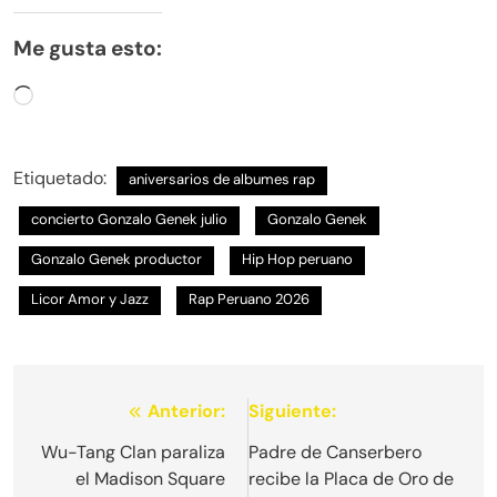
Me gusta esto:
Cargando...
Etiquetado:
aniversarios de albumes rap
concierto Gonzalo Genek julio
Gonzalo Genek
Gonzalo Genek productor
Hip Hop peruano
Licor Amor y Jazz
Rap Peruano 2026
Navegación
Anterior:
Siguiente:
de
Wu-Tang Clan paraliza
Padre de Canserbero
el Madison Square
recibe la Placa de Oro de
entradas