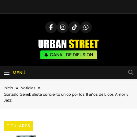
Saltar
al
contenido
UrbanStreet
CANAL DE DIFUSION
| Noticias De Freestyle, Batallas Y Cultura
Urbana
MENÚ
Inicio
Noticias
Gonzalo Genek alista concierto único por los 11 años de Licor, Amor y
Jazz
TITULARES