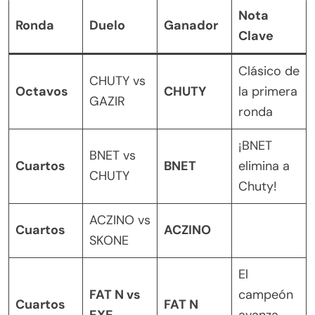
Nota
Ronda
Duelo
Ganador
Clave
Clásico de
CHUTY vs
Octavos
CHUTY
la primera
GAZIR
ronda
¡BNET
BNET vs
Cuartos
BNET
elimina a
CHUTY
Chuty!
ACZINO vs
Cuartos
ACZINO
SKONE
El
FAT N vs
campeón
Cuartos
FAT N
EXE
avanza