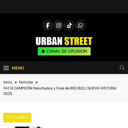
Saltar
al
contenido
UrbanStreet
CANAL DE DIFUSION
| Noticias De Freestyle, Batallas Y Cultura
Urbana
MENÚ
Inicio
Noticias
FAT N CAMPEÓN! Resultados y Final de RED BULL NUEVA HISTORIA
2025
TITULARES