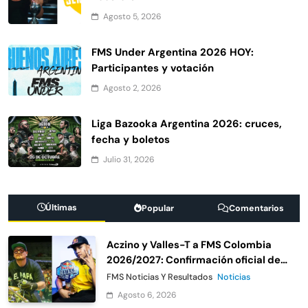
Agosto 5, 2026
FMS Under Argentina 2026 HOY:
Participantes y votación
Agosto 2, 2026
Liga Bazooka Argentina 2026: cruces,
fecha y boletos
Julio 31, 2026
Últimas
Popular
Comentarios
Aczino y Valles-T a FMS Colombia
2026/2027: Confirmación oficial de
Urban Roosters
FMS Noticias Y Resultados
Noticias
Agosto 6, 2026