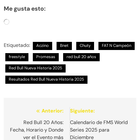
Me gusta esto:
Cargando...
Etiquetado:
Aczino
Bnet
Chuty
FAT N Campeón
freestyle
Promesas
red bull 20 años
Red Bull Nueva Historia 2025
Resultados Red Bull Nueva Historia 2025
Navegación
Anterior:
Siguiente:
de
Red Bull 20 Años:
Calendario de FMS World
Fecha, Horario y Donde
Series 2025 para
entradas
ver el Evento más
Diciembre