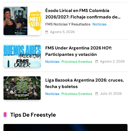
Éxodo Lirical en FMS Colombia
2026/2027: Fichaje confirmado de
Urban Roosters
FMS Noticias Y Resultados
Noticias
Agosto 5, 2026
FMS Under Argentina 2026 HOY:
Participantes y votación
Agosto 2, 2026
Noticias
Próximos Eventos
Liga Bazooka Argentina 2026: cruces,
fecha y boletos
Julio 31, 2026
Noticias
Próximos Eventos
Tips De Freestyle