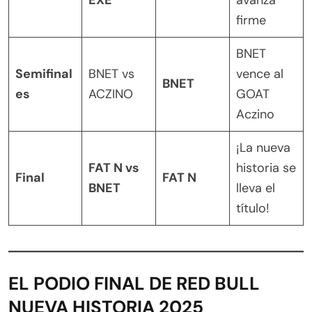
firme
BNET
Semifinal
BNET vs
vence al
BNET
es
ACZINO
GOAT
Aczino
¡La nueva
FAT N vs
historia se
Final
FAT N
BNET
lleva el
título!
EL PODIO FINAL DE RED BULL
NUEVA HISTORIA 2025