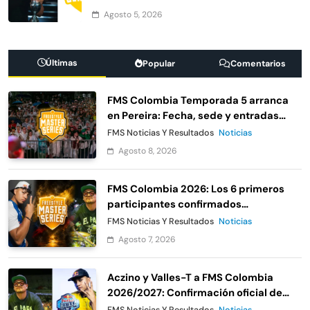
Agosto 5, 2026
Últimas
Popular
Comentarios
FMS Colombia Temporada 5 arranca
en Pereira: Fecha, sede y entradas
gratis
FMS Noticias Y Resultados
Noticias
Agosto 8, 2026
FMS Colombia 2026: Los 6 primeros
participantes confirmados
oficialmente
FMS Noticias Y Resultados
Noticias
Agosto 7, 2026
Aczino y Valles-T a FMS Colombia
2026/2027: Confirmación oficial de
Urban Roosters
FMS Noticias Y Resultados
Noticias