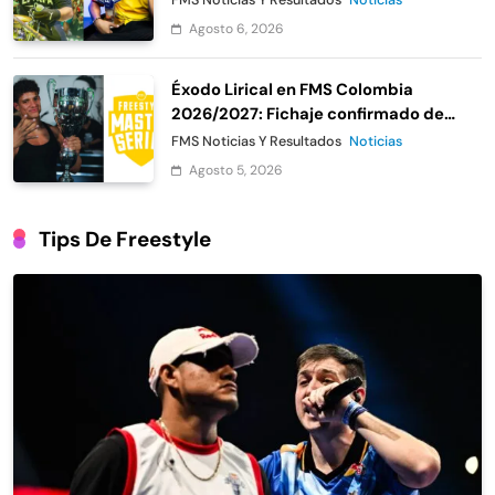
Agosto 6, 2026
Éxodo Lirical en FMS Colombia
2026/2027: Fichaje confirmado de
Urban Roosters
FMS Noticias Y Resultados
Noticias
Agosto 5, 2026
Tips De Freestyle