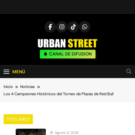
Saltar
al
contenido
UrbanStreet
CANAL DE DIFUSION
| Noticias De Freestyle, Batallas Y Cultura
Urbana
MENÚ
Inicio
Noticias
Los 4 Campeones Históricos del Torneo de Plazas de Red Bull
TITULARES
Agosto 8, 2026