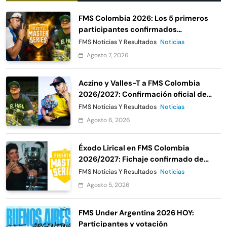
FMS Colombia 2026: Los 5 primeros
participantes confirmados
oficialmente
FMS Noticias Y Resultados
Noticias
Agosto 7, 2026
Aczino y Valles-T a FMS Colombia
2026/2027: Confirmación oficial de
Urban Roosters
FMS Noticias Y Resultados
Noticias
Agosto 6, 2026
Éxodo Lirical en FMS Colombia
2026/2027: Fichaje confirmado de
Urban Roosters
FMS Noticias Y Resultados
Noticias
Agosto 5, 2026
FMS Under Argentina 2026 HOY:
Participantes y votación