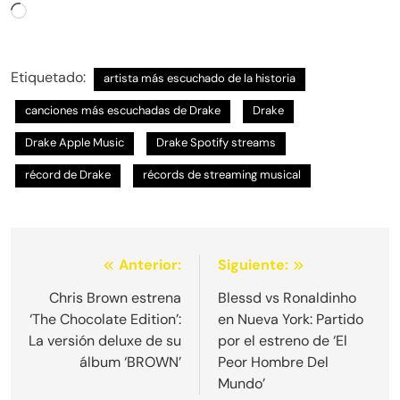
Cargando...
Etiquetado:
artista más escuchado de la historia
canciones más escuchadas de Drake
Drake
Drake Apple Music
Drake Spotify streams
récord de Drake
récords de streaming musical
Navegación
Anterior:
Siguiente:
de
Chris Brown estrena
Blessd vs Ronaldinho
‘The Chocolate Edition’:
en Nueva York: Partido
entradas
La versión deluxe de su
por el estreno de ‘El
álbum ‘BROWN’
Peor Hombre Del
Mundo’