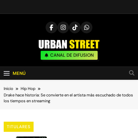
Saltar
al
contenido
UrbanStreet
CANAL DE DIFUSION
| Noticias De Freestyle, Batallas Y Cultura
Urbana
MENÚ
Inicio
Hip Hop
Drake hace historia: Se convierte en el artista más escuchado de todos
los tiempos en streaming
TITULARES