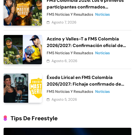
FMS Colombia 2026: Los 6 primeros
participantes confirmados
oficialmente
FMS Noticias Y Resultados
Noticias
Agosto 7, 2026
Aczino y Valles-T a FMS Colombia
2026/2027: Confirmación oficial de
Urban Roosters
FMS Noticias Y Resultados
Noticias
Agosto 6, 2026
Éxodo Lirical en FMS Colombia
2026/2027: Fichaje confirmado de
Urban Roosters
FMS Noticias Y Resultados
Noticias
Agosto 5, 2026
Tips De Freestyle