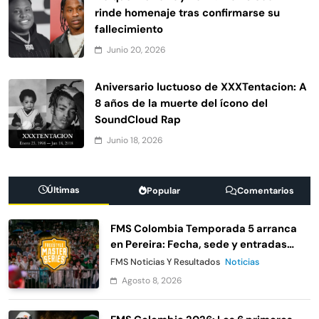
rinde homenaje tras confirmarse su
fallecimiento
Junio 20, 2026
Aniversario luctuoso de XXXTentacion: A
8 años de la muerte del ícono del
SoundCloud Rap
Junio 18, 2026
Últimas
Popular
Comentarios
FMS Colombia Temporada 5 arranca
en Pereira: Fecha, sede y entradas
gratis
FMS Noticias Y Resultados
Noticias
Agosto 8, 2026